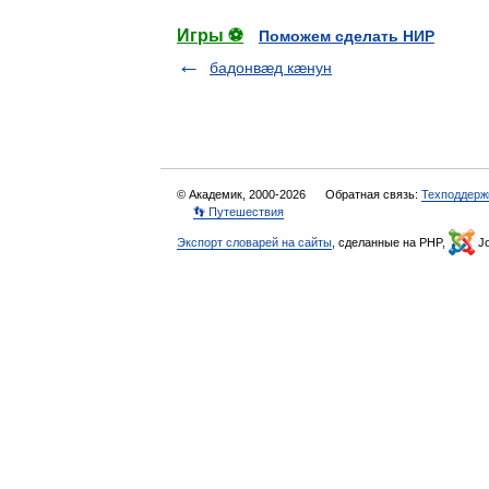
Игры ⚽
Поможем сделать НИР
бадонвæд кæнун
© Академик, 2000-2026
Обратная связь:
Техподдерж
👣 Путешествия
Экспорт словарей на сайты
, сделанные на PHP,
Jo