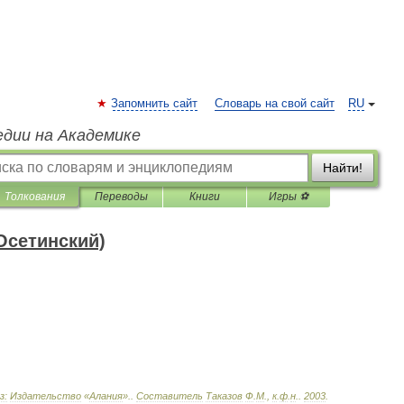
Запомнить сайт
Словарь на свой сайт
RU
едии на Академике
Найти!
Толкования
Переводы
Книги
Игры ⚽
Осетинский)
з:
Издательство
«
Алания
».
.
Составитель
Таказов
Ф
.
М
.,
к
.
ф
.
н
.
.
2003
.