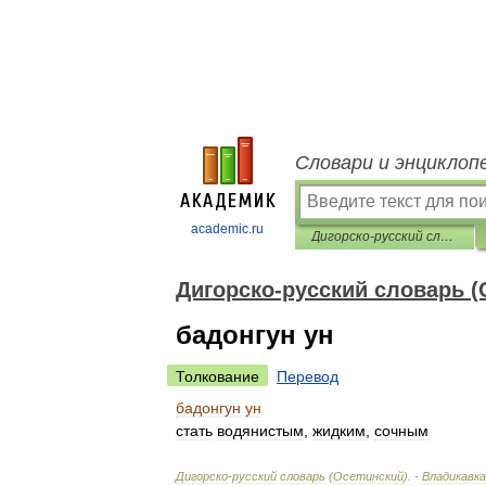
Словари и энциклоп
academic.ru
Дигорско-русский словарь (Осетинский)
Дигорско-русский словарь (
бадонгун ун
Толкование
Перевод
бадонгун
ун
стать
водянистым
,
жидким
,
сочным
Дигорско
-
русский
словарь
(
Осетинский
). -
Владикавка