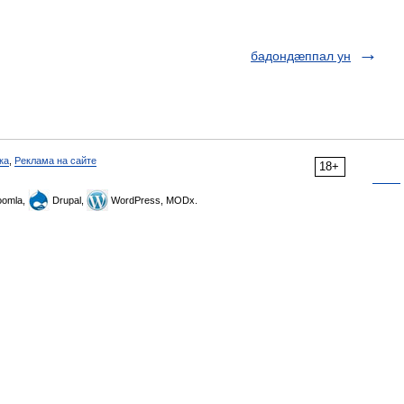
бадондæппал ун
ка
,
Реклама на сайте
18+
omla,
Drupal,
WordPress, MODx.